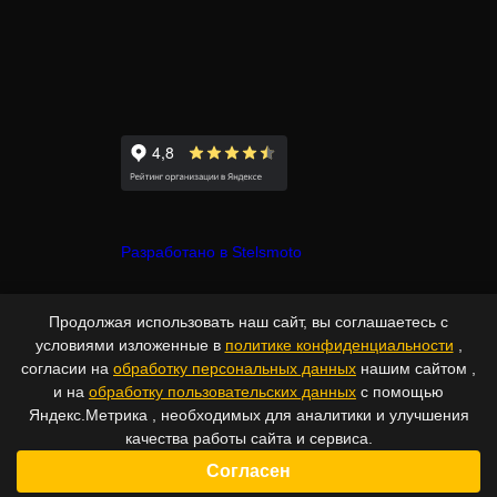
Разработано в Stelsmoto
© Copyright 2007-2026 - Stelsmoto.
Продолжая использовать наш сайт, вы соглашаетесь с
Все права защищены.
www.stelsmoto.ru
условиями изложенные в
политике конфиденциальности
,
согласии на
обработку персональных данных
нашим сайтом ,
Информация, размещенная на сайте, не является публичной
и на
обработку пользовательских данных
с помощью
Яндекс.Метрика , необходимых для аналитики и улучшения
офертой
.
качества работы сайта и сервиса.
Согласен