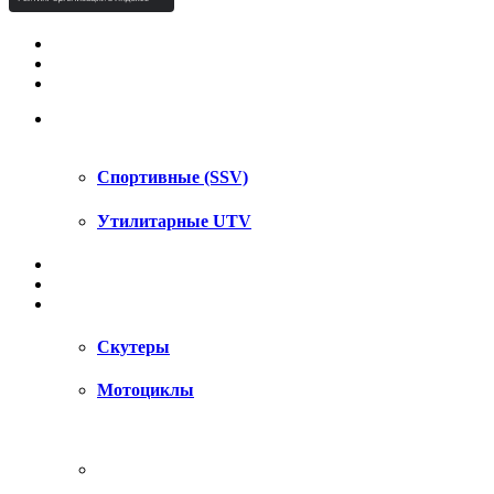
КВАДРОЦИКЛЫ STELS
КВАДРОЦИКЛЫ SEGWAY
СНЕГОХОДЫ
UTV / SSV
Спортивные (SSV)
Утилитарные UTV
МОТОЦИКЛЫ
АКСЕССУАРЫ
ЗАПЧАСТИ
Скутеры
Мотоциклы