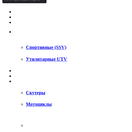
КВАДРОЦИКЛЫ STELS
КВАДРОЦИКЛЫ SEGWAY
СНЕГОХОДЫ
UTV / SSV
Спортивные (SSV)
Утилитарные UTV
МОТОЦИКЛЫ
АКСЕССУАРЫ
ЗАПЧАСТИ
Скутеры
Мотоциклы