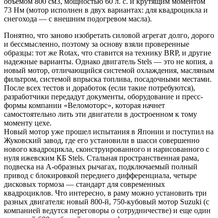
объемом 800 см3, мощностью 60 л. с. и крутящим моментом
73 Нм (мотор исполнен в двух вариантах: для квадроцикла и
снегохода — с внешним подогревом масла).
Понятно, что заново изобретать силовой агрегат долго, дорого
и бессмысленно, поэтому за основу взяли проверенные
образцы: тот же Rotax, что ставится на технику BRP, и другие
надежные варианты. Однако двигатель Stels — это не копия, а
новый мотор, отличающийся системой охлаждения, масляным
фильтром, системой впрыска топлива, посадочными местами.
После всех тестов и доработок (если такие потребуются),
разработчики передадут документы, оборудование и пресс-
формы компании «Веломоторс», которая начнет
самостоятельно лить эти двигатели в достроенном к тому
моменту цехе.
Новый мотор уже прошел испытания в Японии и поступил на
Жуковский завод, где его установили в шасси совершенно
нового квадроцикла, сконструированного и нарисованного с
нуля ижевским КБ Stels. Стальная пространственная рама,
подвеска на А-образных рычагах, подключаемый полный
привод с блокировкой переднего дифференциала, четыре
дисковых тормоза — стандарт для современных
квадроциклов. Что интересно, в раму можно установить три
разных двигателя: новый 800-й, 750-кубовый мотор Suzuki (с
компанией ведутся переговоры о сотрудничестве) и еще один