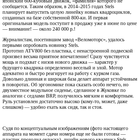
японский 600-кубовый движок, «фамилия» которого не
сообщается. Таким образом, в 2014–2015 годах Stels
планирует выпустить целую линейку новых квадроциклов,
созданных на базе собственной 800-ки. И первая
оригинальная модель поступит в продажу уже в июне по цене
— внимание! — около 240 000 р.!
Журналистам, посетившим завод «Веломоторс», удалось
первыми опробовать новинку Stels.
Прототип ATV800 без пластика, с ненастроенной подвеской
произвел весьма приятное впечатление! Сразу чувствуется
мощь и подхват с низов нового движка — характер у
будущего квадрика определенно веселый и злой. Мотор
адекватно и быстро реагирует на работу с курком газа.
Довольно длинная и широкая база делает аппарат устойчивым
в поворотах. Об эргономике пока сказать особо нечего, но
двухместное модульное сиденье, сделанное в Жуковке по
аналогии с седлами BRP, получилось мягким и комфортным.
Руль установлен достаточно высоко (кому-то, может, даже
слишком) — удобно ехать как сидя, так и стоя.
Судя по концептуальным изображениям (фото настоящего
аппарата на момент сдачи номера еще не были готовы —
пластик проходил окраску), дизайн нового квадрика Stels