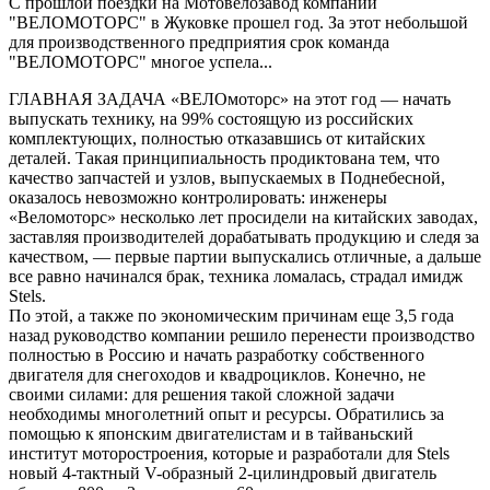
С прошлой поездки на Мотовелозавод компании
"ВЕЛОМОТОРС" в Жуковке прошел год. За этот небольшой
для производственного предприятия срок команда
"ВЕЛОМОТОРС" многое успела...
ГЛАВНАЯ ЗАДАЧА «ВЕЛОмоторс» на этот год — начать
выпускать технику, на 99% состоящую из российских
комплектующих, полностью отказавшись от китайских
деталей.
Такая принципиальность продиктована тем, что
качество запчастей и узлов, выпускаемых в Поднебесной,
оказалось невозможно контролировать: инженеры
«Веломоторс» несколько лет просидели на китайских заводах,
заставляя производителей дорабатывать продукцию и следя за
качеством, — первые партии выпускались отличные, а дальше
все равно начинался брак, техника ломалась, страдал имидж
Stels.
По этой, а также по экономическим причинам еще 3,5 года
назад руководство компании решило перенести производство
полностью в Россию и начать разработку собственного
двигателя для снегоходов и квадроциклов. Конечно, не
своими силами: для решения такой сложной задачи
необходимы многолетний опыт и ресурсы. Обратились за
помощью к японским двигателистам и в тайваньский
институт моторостроения, которые и разработали для Stels
новый 4-тактный V-образный 2-цилиндровый двигатель