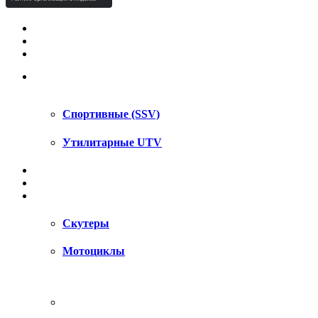
КВАДРОЦИКЛЫ STELS
КВАДРОЦИКЛЫ SEGWAY
СНЕГОХОДЫ
UTV / SSV
Спортивные (SSV)
Утилитарные UTV
МОТОЦИКЛЫ
АКСЕССУАРЫ
ЗАПЧАСТИ
Скутеры
Мотоциклы