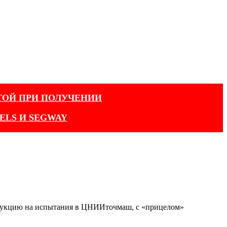
ТОЙ ПРИ ПОЛУЧЕНИИ
ELS И SEGWAY
родукцию на испытания в ЦНИИточмаш, с «прицелом»