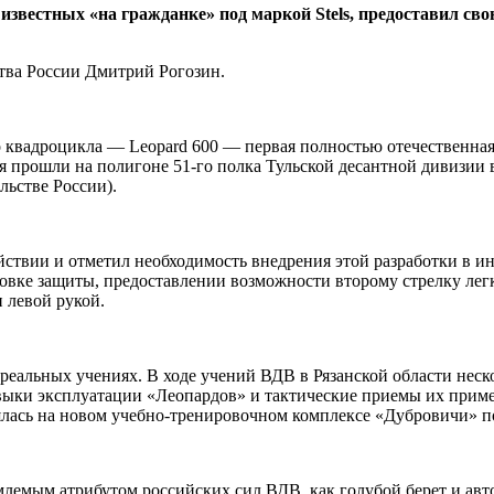
известных «на гражданке» под маркой Stels, предоставил 
тва России Дмитрий Рогозин.
квадроцикла — Leopard 600 — первая полностью отечественная 
я прошли на полигоне 51-го полка Тульской десантной дивизии
ьстве России).
ствии и отметил необходимость внедрения этой разработки в ин
овке защиты, предоставлении возможности второму стрелку легк
и левой рукой.
в реальных учениях. В ходе учений ВДВ в Рязанской области нес
навыки эксплуатации «Леопардов» и тактические приемы их пр
оялась на новом учебно-тренировочном комплексе «Дубровичи» п
емлемым атрибутом российских сил ВДВ, как голубой берет и ав