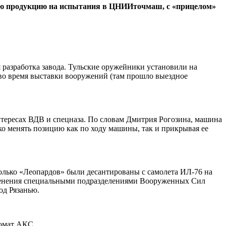
свою продукцию на испытания в ЦНИИточмаш, с «прицелом»
разработка завода. Тульские оружейники установили на
 во время выставки вооружений (там прошло выездное
тересах ВДВ и спецназа. По словам Дмитрия Рогозина, машина
о менять позицию как по ходу машины, так и прикрывая ее
колько «Леопардов» были десантированы с самолета ИЛ-76 на
именения специальными подразделениями Вооруженных Сил
од Рязанью.
томат АКС.