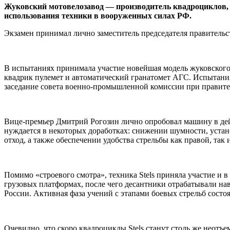
Жуковский мотовелозавод — производитель квадроциклов, 
использования техники в вооруженных силах РФ.
Экзамен принимал лично заместитель председателя правительс
В испытаниях принимала участие новейшая модель жуковского 
квадрик пулемет и автоматический гранатомет АГС. Испытани
заседание совета военно-промышленной комиссии при правител
Вице-премьер Дмитрий Рогозин лично опробовал машину в дей
нуждается в некоторых доработках: снижении шумности, устан
отход, а также обеспечении удобства стрельбы как правой, так 
Помимо «строевого смотра», техника Stels приняла участие и 
грузовых платформах, после чего десантники отрабатывали 
России. Активная фаза учений с этапами боевых стрельб сост
Очевидно, что скоро квадроциклы Stels станут столь же неотъ