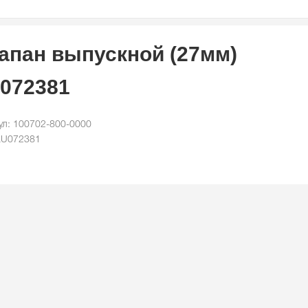
апан выпускной (27мм)
072381
ул: 100702-800-0000
LU072381