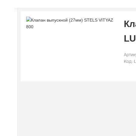
Кл
LU
Артик
Код: 