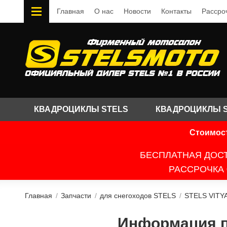
Главная
О нас
Новости
Контакты
Рассро
КВАДРОЦИКЛЫ STELS
КВАДРОЦИКЛЫ 
Стоимост
БЕСПЛАТНАЯ ДОСТ
РАССРОЧКА 
Главная
/
Запчасти
/
для снегоходов STELS
/
STELS VITY
Информация по