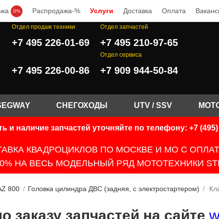
чка
Распродажа-%
Услуги
Доставка
Оплата
Ваканс
0%
Отдел продаж техники
Отдел запчастей
+7 495 226-01-69
+7 495 210-97-65
.
Отдел сервиса
+7 495 226-00-86
+7 909 944-50-84
SEGWAY
СНЕГОХОДЫ
UTV / SSV
МОТ
ь и наличие запчастей уточняйте по телефону: +7 (495) 
АВКА КВАДРОЦИКЛОВ ПО МОСКВЕ И МО С ОПЛА
0% НА ВЕСЬ МОДЕЛЬНЫЙ РЯД МОТОТЕХНИКИ ST
AZ 800
/
Головка цилиндра ДВС (задняя, с электростартером)
/
Кл
 заказу запчастей на сайте
w