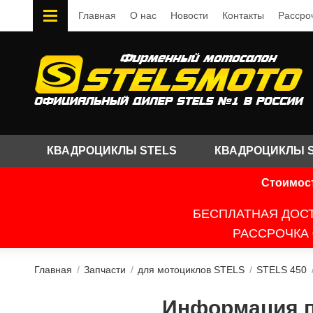
Главная
О нас
Новости
Контакты
Рассро
КВАДРОЦИКЛЫ STELS
КВАДРОЦИКЛЫ 
Стоимост
БЕСПЛАТНАЯ ДОСТ
РАССРОЧКА 
Главная
/
Запчасти
/
для мотоциклов STELS
/
STELS 450
Информация по