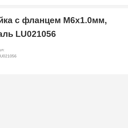
йка с фланцем M6х1.0мм,
аль LU021056
ул:
LU021056