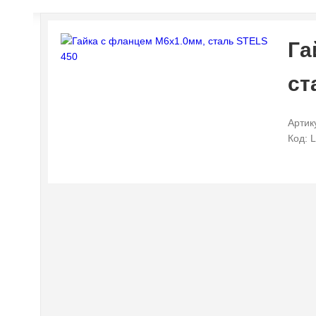
Га
ст
Артик
Код: 