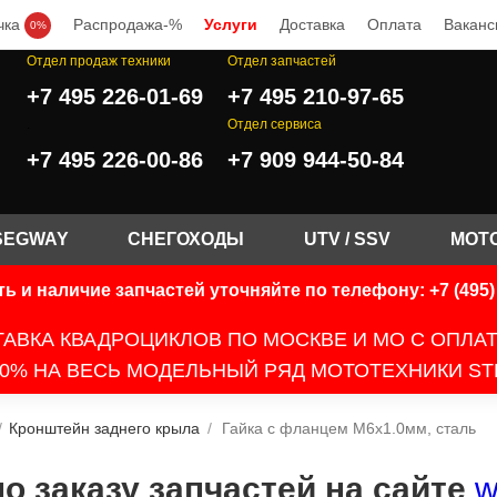
чка
Распродажа-%
Услуги
Доставка
Оплата
Ваканс
0%
Отдел продаж техники
Отдел запчастей
+7 495 226-01-69
+7 495 210-97-65
.
Отдел сервиса
+7 495 226-00-86
+7 909 944-50-84
SEGWAY
СНЕГОХОДЫ
UTV / SSV
МОТ
ь и наличие запчастей уточняйте по телефону: +7 (495) 
АВКА КВАДРОЦИКЛОВ ПО МОСКВЕ И МО С ОПЛА
0% НА ВЕСЬ МОДЕЛЬНЫЙ РЯД МОТОТЕХНИКИ ST
/
Кронштейн заднего крыла
/
Гайка с фланцем M6х1.0мм, сталь
 заказу запчастей на сайте
w