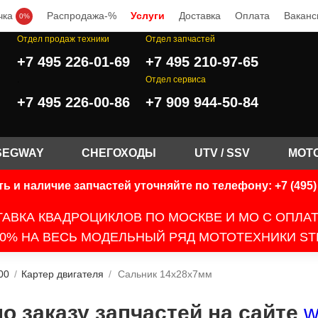
чка
Распродажа-%
Услуги
Доставка
Оплата
Ваканс
0%
Отдел продаж техники
Отдел запчастей
+7 495 226-01-69
+7 495 210-97-65
.
Отдел сервиса
+7 495 226-00-86
+7 909 944-50-84
SEGWAY
СНЕГОХОДЫ
UTV / SSV
МОТ
ь и наличие запчастей уточняйте по телефону: +7 (495) 
АВКА КВАДРОЦИКЛОВ ПО МОСКВЕ И МО С ОПЛА
0% НА ВЕСЬ МОДЕЛЬНЫЙ РЯД МОТОТЕХНИКИ ST
00
/
Картер двигателя
/
Сальник 14х28х7мм
 заказу запчастей на сайте
w