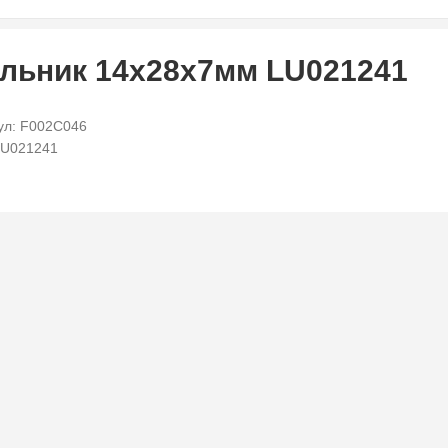
льник 14х28х7мм LU021241
ул: F002C046
LU021241