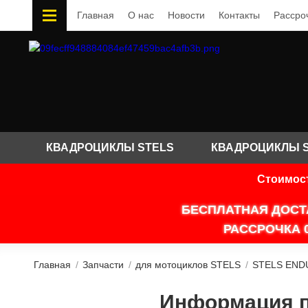
Главная
О нас
Новости
Контакты
Рассро
КВАДРОЦИКЛЫ STELS
КВАДРОЦИКЛЫ 
Стоимост
БЕСПЛАТНАЯ ДОСТ
РАССРОЧКА 
Главная
/
Запчасти
/
для мотоциклов STELS
/
STELS END
Информация по