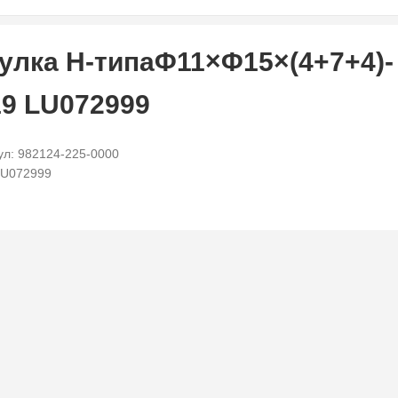
улка Н-типаΦ11×Φ15×(4+7+4)-
9 LU072999
ул: 982124-225-0000
LU072999