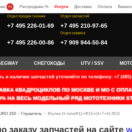
чка
Распродажа-%
Услуги
Доставка
Оплата
Ваканс
0%
Отдел продаж техники
Отдел запчастей
+7 495 226-01-69
+7 495 210-97-65
.
Отдел сервиса
+7 495 226-00-86
+7 909 944-50-84
SEGWAY
СНЕГОХОДЫ
UTV / SSV
МОТ
ь и наличие запчастей уточняйте по телефону: +7 (495) 
АВКА КВАДРОЦИКЛОВ ПО МОСКВЕ И МО С ОПЛ
0% НА ВЕСЬ МОДЕЛЬНЫЙ РЯД МОТОТЕХНИКИ ST
URO 250
/
Глушитель
/
Втулка Н-типаΦ11×Φ15×(4+7+4)-Φ19
 заказу запчастей на сайте
w