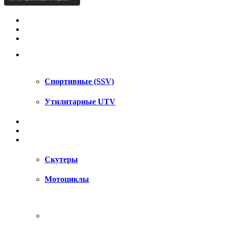
КВАДРОЦИКЛЫ STELS
КВАДРОЦИКЛЫ SEGWAY
СНЕГОХОДЫ
UTV / SSV
Спортивные (SSV)
Утилитарные UTV
МОТОЦИКЛЫ
АКСЕССУАРЫ
ЗАПЧАСТИ
Скутеры
Мотоциклы