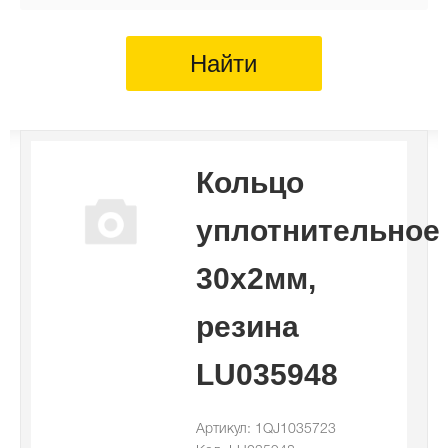
Найти
Кольцо
уплотнительное
30x2мм,
резина
LU035948
Артикул: 1QJ1035723