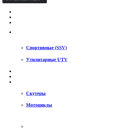
КВАДРОЦИКЛЫ STELS
КВАДРОЦИКЛЫ SEGWAY
СНЕГОХОДЫ
UTV / SSV
Спортивные (SSV)
Утилитарные UTV
МОТОЦИКЛЫ
АКСЕССУАРЫ
ЗАПЧАСТИ
Скутеры
Мотоциклы