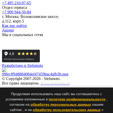
+7 495 210-97-65
Отдел сервиса
+7 909 944-50-84
г. Москва, Волоколамское шоссе,
д.112, корп.5
Как нас найти
Акции
Мы в социальных сетях
Разработано в Stelsmoto
© Copyright 2007-2026 - Stelsmoto.
Все права защищены.
www.stelsmoto.ru
Информация, размещенная на сайте, не является публичной
Продолжая использовать наш сайт, вы соглашаетесь с
офертой
.
условиями изложенные в
политике конфиденциальности
,
согласии на
обработку персональных данных
нашим
сайтом , и на
обработку пользовательских данных
с
×