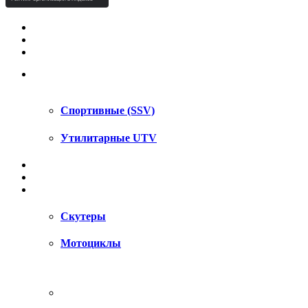
КВАДРОЦИКЛЫ STELS
КВАДРОЦИКЛЫ SEGWAY
СНЕГОХОДЫ
UTV / SSV
Спортивные (SSV)
Утилитарные UTV
МОТОЦИКЛЫ
АКСЕССУАРЫ
ЗАПЧАСТИ
Скутеры
Мотоциклы