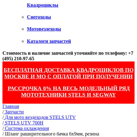
Квадроциклы
Снегоходы
Мотовездеходы
Каталоги запчастей
Стоимость и наличие запчастей уточняйте по телефону: +7
(495) 210-97-65
БЕСПЛАТНАЯ ДОСТАВКА КВАДРОЦИКЛОВ ПО
МОСКВЕ И МО С ОПЛАТОЙ ПРИ ПОЛУЧЕНИИ
РАССРОЧКА 0% НА ВЕСЬ МОДЕЛЬНЫЙ РЯД
МОТОТЕХНИКИ STELS И SEGWAY
Главная
/
Запчасти
/
Для мото вездеходов STELS UTV
/
STELS UTV 700H
/
Система охлаждения
/
Шланг раширительного бачка 6x9мм, резина