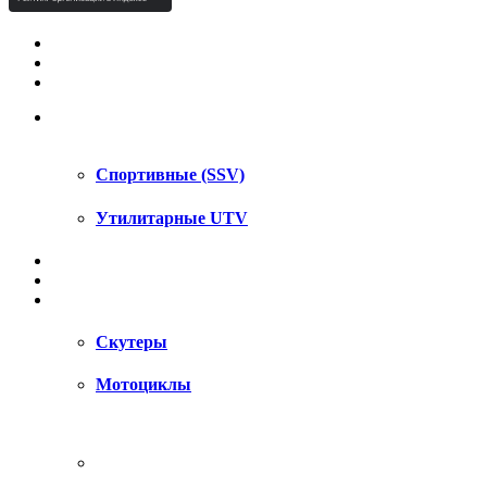
КВАДРОЦИКЛЫ STELS
КВАДРОЦИКЛЫ SEGWAY
СНЕГОХОДЫ
UTV / SSV
Спортивные (SSV)
Утилитарные UTV
МОТОЦИКЛЫ
АКСЕССУАРЫ
ЗАПЧАСТИ
Скутеры
Мотоциклы