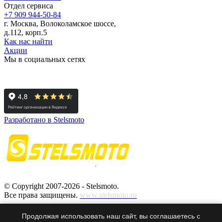
Отдел сервиса
+7 909 944-50-84
г. Москва, Волоколамское шоссе,
д.112, корп.5
Как нас найти
Акции
Мы в социальных сетях
Разработано в Stelsmoto
© Copyright 2007-2026 - Stelsmoto.
Все права защищены.
www.stelsmoto.ru
Информация, размещенная на сайте, не является публичной
Продолжая использовать наш сайт, вы соглашаетесь с
офертой
.