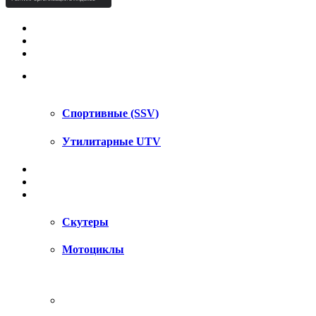
КВАДРОЦИКЛЫ STELS
КВАДРОЦИКЛЫ SEGWAY
СНЕГОХОДЫ
UTV / SSV
Спортивные (SSV)
Утилитарные UTV
МОТОЦИКЛЫ
АКСЕССУАРЫ
ЗАПЧАСТИ
Скутеры
Мотоциклы