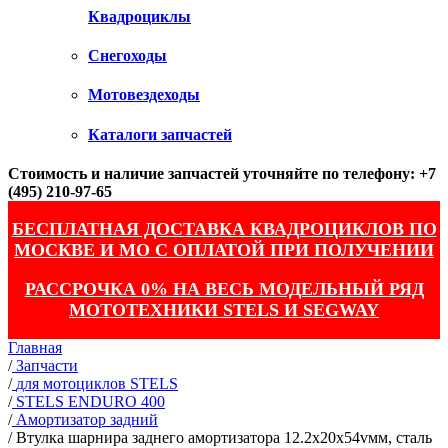
Квадроциклы
Снегоходы
Мотовездеходы
Каталоги запчастей
Стоимость и наличие запчастей уточняйте по телефону: +7
(495) 210-97-65
БЕСПЛАТНАЯ ДОСТАВКА КВАДРОЦИКЛОВ ПО
МОСКВЕ И МО С ОПЛАТОЙ ПРИ ПОЛУЧЕНИИ
РАССРОЧКА 0% НА ВЕСЬ МОДЕЛЬНЫЙ РЯД
МОТОТЕХНИКИ STELS И SEGWAY
Главная
/
Запчасти
/
для мотоциклов STELS
/
STELS ENDURO 400
/
Амортизатор задний
/
Втулка шарнира заднего амортизатора 12.2x20x54vмм, сталь