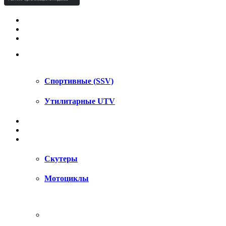
КВАДРОЦИКЛЫ STELS
КВАДРОЦИКЛЫ SEGWAY
СНЕГОХОДЫ
UTV / SSV
Спортивные (SSV)
Утилитарные UTV
МОТОЦИКЛЫ
АКСЕССУАРЫ
ЗАПЧАСТИ
Скутеры
Мотоциклы