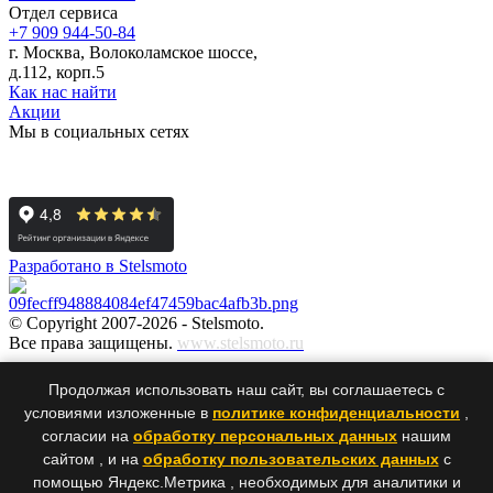
Отдел сервиса
+7 909 944-50-84
г. Москва, Волоколамское шоссе,
д.112, корп.5
Как нас найти
Акции
Мы в социальных сетях
Разработано в Stelsmoto
© Copyright 2007-2026 - Stelsmoto.
Все права защищены.
www.stelsmoto.ru
Информация, размещенная на сайте, не является публичной
Продолжая использовать наш сайт, вы соглашаетесь с
офертой
.
условиями изложенные в
политике конфиденциальности
,
согласии на
обработку персональных данных
нашим
сайтом , и на
обработку пользовательских данных
с
×
×
помощью Яндекс.Метрика , необходимых для аналитики и