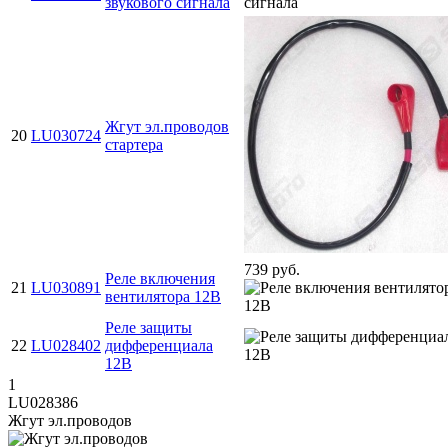
звукового сигнала
Жгут эл.проводов
20
LU030724
стартера
739 руб.
Реле включения
21
LU030891
вентилятора 12В
Реле защиты
22
LU028402
дифференциала
12В
1
LU028386
Жгут эл.проводов