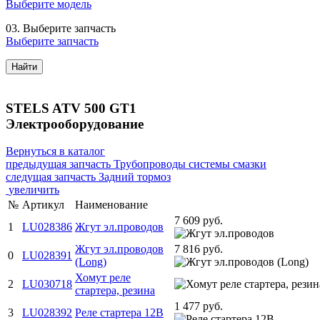
Выберите модель
03.
Выберите запчасть
Выберите запчасть
Найти
STELS ATV 500 GT1
Электрооборудование
Вернуться в каталог
предыдущая запчасть
Трубопроводы системы смазки
следущая запчасть
Задний тормоз
увеличить
№
Артикул
Наименование
7 609 руб.
1
LU028386
Жгут эл.проводов
Жгут эл.проводов
7 816 руб.
0
LU028391
(Long)
Хомут реле
2
LU030718
стартера, резина
1 477 руб.
3
LU028392
Реле стартера 12В