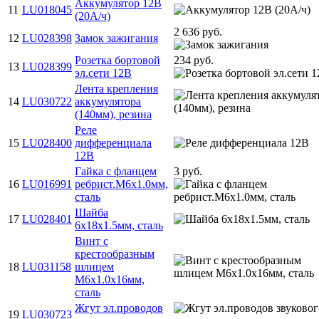
Аккумулятор 12В
11
LU018045
(20A/ч)
2 636 руб.
12
LU028398
Замок зажигания
Розетка бортовой
234 руб.
13
LU028399
эл.сети 12В
Лента крепления
14
LU030722
аккумулятора
(140мм), резина
Реле
15
LU028400
дифференциала
12В
Гайка с фланцем
3 руб.
16
LU016991
ребрист.M6х1.0мм,
сталь
Шайба
17
LU028401
6х18х1.5мм, сталь
Винт с
крестообразным
18
LU031158
шлицем
M6х1.0х16мм,
сталь
Жгут эл.проводов
19
LU030723