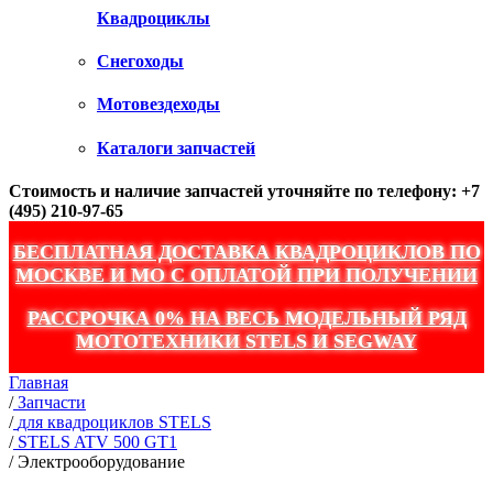
Квадроциклы
Снегоходы
Мотовездеходы
Каталоги запчастей
Стоимость и наличие запчастей уточняйте по телефону: +7
(495) 210-97-65
БЕСПЛАТНАЯ ДОСТАВКА КВАДРОЦИКЛОВ ПО
МОСКВЕ И МО С ОПЛАТОЙ ПРИ ПОЛУЧЕНИИ
РАССРОЧКА 0% НА ВЕСЬ МОДЕЛЬНЫЙ РЯД
МОТОТЕХНИКИ STELS И SEGWAY
Главная
/
Запчасти
/
для квадроциклов STELS
/
STELS ATV 500 GT1
/
Электрооборудование