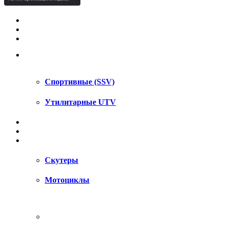
КВАДРОЦИКЛЫ STELS
КВАДРОЦИКЛЫ SEGWAY
СНЕГОХОДЫ
UTV / SSV
Спортивные (SSV)
Утилитарные UTV
МОТОЦИКЛЫ
АКСЕССУАРЫ
ЗАПЧАСТИ
Скутеры
Мотоциклы