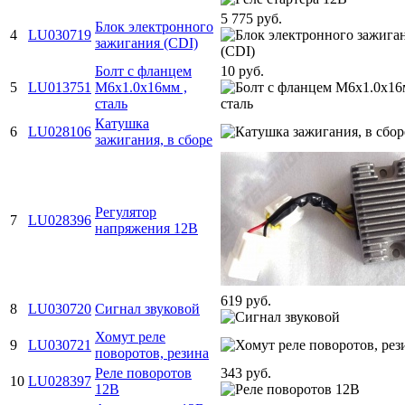
5 775 руб.
Блок электронного
4
LU030719
зажигания (CDI)
Болт с фланцем
10 руб.
5
LU013751
M6х1.0х16мм ,
сталь
Катушка
6
LU028106
зажигания, в сборе
Регулятор
7
LU028396
напряжения 12В
619 руб.
8
LU030720
Сигнал звуковой
Хомут реле
9
LU030721
поворотов, резина
Реле поворотов
343 руб.
10
LU028397
12В