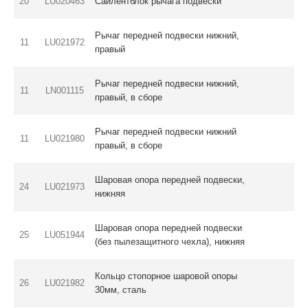
20
LU020463
Сайлентблок рычага подвески
Рычаг передней подвески нижний,
11
LU021972
правый
Рычаг передней подвески нижний,
11
LN001115
правый, в сборе
Рычаг передней подвески нижний
11
LU021980
правый, в сборе
Шаровая опора передней подвески,
24
LU021973
нижняя
Шаровая опора передней подвески
25
LU051944
(без пылезащитного чехла), нижняя
Кольцо стопорное шаровой опоры
26
LU021982
30мм, сталь