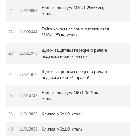
Болт с фланцем M10х1.25х55мм,
21
LU018063
сталь
Гайка усиленная самоконтряящаяся
35
LU032444
M10x1.25мм, сталь
Щиток защитный переднего рычага
23
LU021976
подвески нижний, левый
Щиток защитный переднего рычага
24
LU021977
подвески нижний, правый
Болт с фланцем M6х1.0х12мм,
25
LU014743
сталь
26
LU013839
Клипса M6х1.0, сталь
40
LU013839
Клипса M6х1.0, сталь