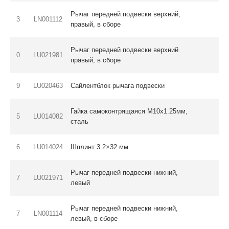
Рычаг передней подвески верхний,
3
LN001112
правый, в сборе
Рычаг передней подвески верхний
0
LU021981
правый, в сборе
9
LU020463
Сайлентблок рычага подвески
Гайка самоконтрящаяся M10х1.25мм,
5
LU014082
сталь
6
LU014024
Шплинт 3.2×32 мм
Рычаг передней подвески нижний,
7
LU021971
левый
Рычаг передней подвески нижний,
7
LN001114
левый, в сборе