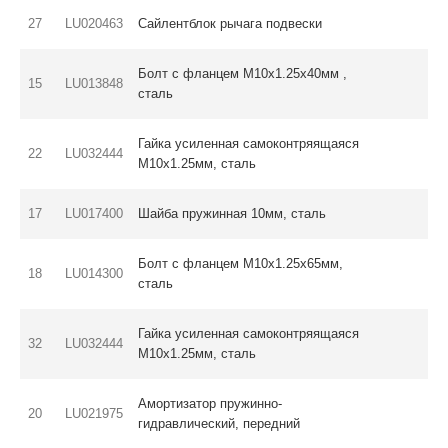
27
LU020463
Сайлентблок рычага подвески
Болт с фланцем M10х1.25х40мм ,
15
LU013848
сталь
Гайка усиленная самоконтряящаяся
22
LU032444
M10x1.25мм, сталь
17
LU017400
Шайба пружинная 10мм, сталь
Болт с фланцем M10х1.25х65мм,
18
LU014300
сталь
Гайка усиленная самоконтряящаяся
32
LU032444
M10x1.25мм, сталь
Амортизатор пружинно-
20
LU021975
гидравлический, передний