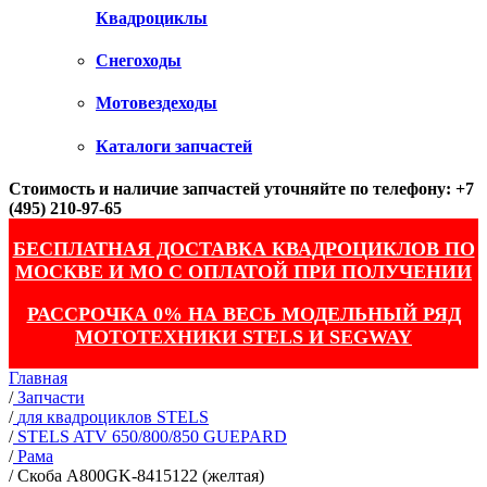
Квадроциклы
Снегоходы
Мотовездеходы
Каталоги запчастей
Стоимость и наличие запчастей уточняйте по телефону: +7
(495) 210-97-65
БЕСПЛАТНАЯ ДОСТАВКА КВАДРОЦИКЛОВ ПО
МОСКВЕ И МО С ОПЛАТОЙ ПРИ ПОЛУЧЕНИИ
РАССРОЧКА 0% НА ВЕСЬ МОДЕЛЬНЫЙ РЯД
МОТОТЕХНИКИ STELS И SEGWAY
Главная
/
Запчасти
/
для квадроциклов STELS
/
STELS ATV 650/800/850 GUEPARD
/
Рама
/
Скоба A800GK-8415122 (желтая)