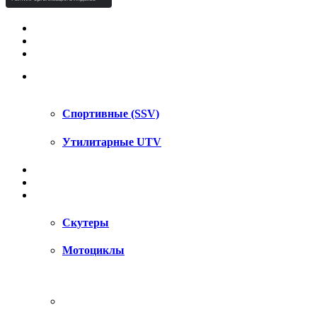
КВАДРОЦИКЛЫ STELS
КВАДРОЦИКЛЫ SEGWAY
СНЕГОХОДЫ
UTV / SSV
Спортивные (SSV)
Утилитарные UTV
МОТОЦИКЛЫ
АКСЕССУАРЫ
ЗАПЧАСТИ
Скутеры
Мотоциклы