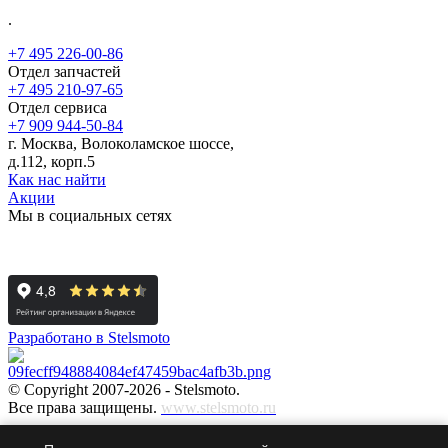
.
+7 495 226-00-86
Отдел запчастей
+7 495 210-97-65
Отдел сервиса
+7 909 944-50-84
г. Москва, Волоколамское шоссе,
д.112, корп.5
Как нас найти
Акции
Мы в социальных сетях
Разработано в Stelsmoto
© Copyright 2007-2026 - Stelsmoto.
Все права защищены.
www.stelsmoto.ru
Информация, размещенная на сайте, не является публичной