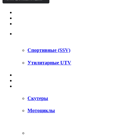
КВАДРОЦИКЛЫ STELS
КВАДРОЦИКЛЫ SEGWAY
СНЕГОХОДЫ
UTV / SSV
Спортивные (SSV)
Утилитарные UTV
МОТОЦИКЛЫ
АКСЕССУАРЫ
ЗАПЧАСТИ
Скутеры
Мотоциклы