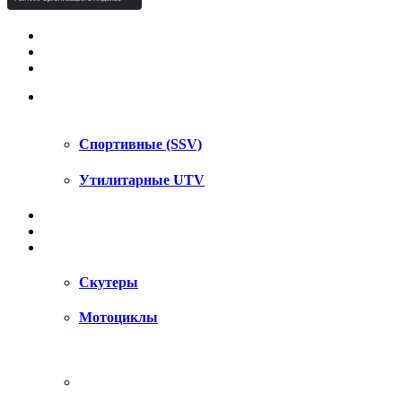
КВАДРОЦИКЛЫ STELS
КВАДРОЦИКЛЫ SEGWAY
СНЕГОХОДЫ
UTV / SSV
Спортивные (SSV)
Утилитарные UTV
МОТОЦИКЛЫ
АКСЕССУАРЫ
ЗАПЧАСТИ
Скутеры
Мотоциклы