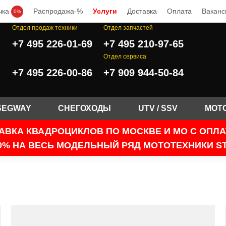
чка
Распродажа-%
Услуги
Доставка
Оплата
Ваканс
0%
Отдел продаж техники
Отдел запчастей
+7 495 226-01-69
+7 495 210-97-65
.
Отдел сервиса
+7 495 226-00-86
+7 909 944-50-84
SEGWAY
СНЕГОХОДЫ
UTV / SSV
МОТ
АВКА КВАДРОЦИКЛОВ ПО МОСКВЕ И МО С ОПЛ
0% НА ВЕСЬ МОДЕЛЬНЫЙ РЯД МОТОТЕХНИКИ ST