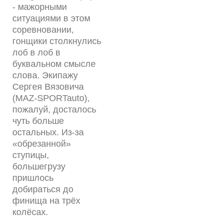
- мажорными
ситуациями в этом
соревновании,
гонщики столкнулись
лоб в лоб в
буквальном смысле
слова. Экипажу
Сергея Вязовича
(MAZ-SPORTauto),
пожалуй, досталось
чуть больше
остальных. Из-за
«обрезанной»
ступицы,
большегрузу
пришлось
добираться до
финища на трёх
колёсах.