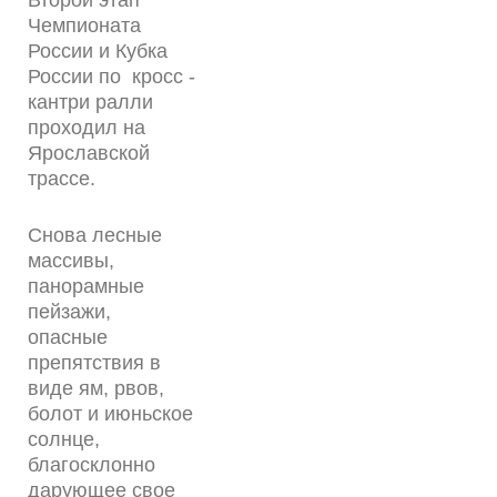
Второй этап
Чемпионата
России и Кубка
России по кросс -
кантри ралли
проходил на
Ярославской
трассе.
Снова лесные
массивы,
панорамные
пейзажи,
опасные
препятствия в
виде ям, рвов,
болот и июньское
солнце,
благосклонно
дарующее свое