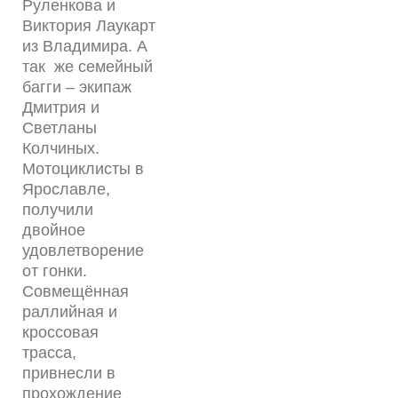
Руленкова и
Виктория Лаукарт
из Владимира. А
так же семейный
багги – экипаж
Дмитрия и
Светланы
Колчиных.
Мотоциклисты в
Ярославле,
получили
двойное
удовлетворение
от гонки.
Совмещённая
раллийная и
кроссовая
трасса,
привнесли в
прохождение