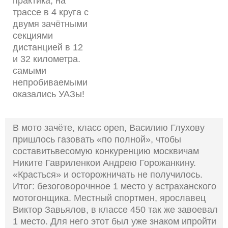
практика, на
трассе в 4 круга с
двумя зачётными
секциями
дистанцией в 12
и 32 километра.
самыми
непробиваемыми
оказались УАЗы!
В мото зачёте, класс open, Василию Глухову
пришлось газовать «по полной», чтобы
составитьвесомую конкуренцию москвичам
Никите Гавриленкои Андрею Горожанкину.
«Красться» и осторожничать не получилось.
Итог: безоговорочнное 1 место у астраханского
мотогонщика. Местный спортмен, ярославец
Виктор Завьялов, в классе 450 так же завоевал
1 место. Для него этот был уже знаком ипройти