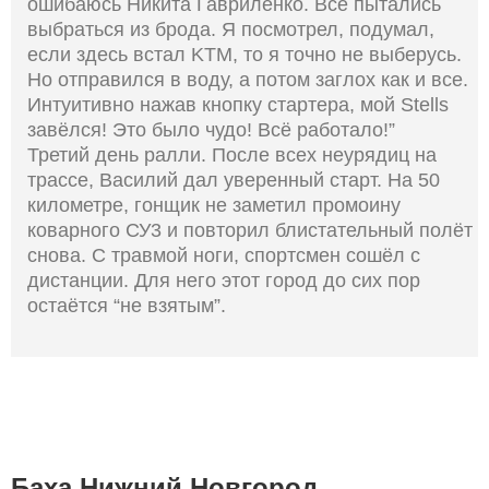
ошибаюсь Никита Гавриленко. Все пытались
выбраться из брода. Я посмотрел, подумал,
если здесь встал KTM, то я точно не выберусь.
Но отправился в воду, а потом заглох как и все.
Интуитивно нажав кнопку стартера, мой Stells
завёлся! Это было чудо! Всё работало!”
Третий день ралли. После всех неурядиц на
трассе, Василий дал уверенный старт. На 50
километре, гонщик не заметил промоину
коварного СУ3 и повторил блистательный полёт
снова. С травмой ноги, спортсмен сошёл с
дистанции. Для него этот город до сих пор
остаётся “не взятым”.
Баха Нижний Новгород