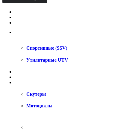
КВАДРОЦИКЛЫ STELS
КВАДРОЦИКЛЫ SEGWAY
СНЕГОХОДЫ
UTV / SSV
Спортивные (SSV)
Утилитарные UTV
МОТОЦИКЛЫ
АКСЕССУАРЫ
ЗАПЧАСТИ
Скутеры
Мотоциклы