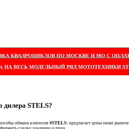
ВКА КВАДРОЦИКЛОВ ПО МОСКВЕ И МО С ОПЛА
% НА ВЕСЬ МОДЕЛЬНЫЙ РЯД МОТОТЕХНИКИ ST
о дилера STELS?
способы обмана клиентов
#STELS
: предлагает цены ниже рыноч
оформить сделку удаленно и проч.