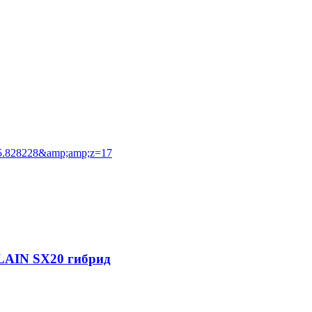
9,55.828228&amp;amp;z=17
LAIN SX20 гибрид