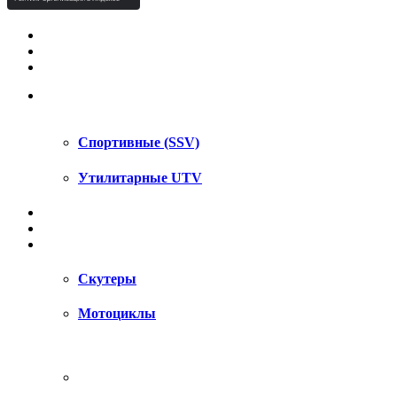
КВАДРОЦИКЛЫ STELS
КВАДРОЦИКЛЫ SEGWAY
СНЕГОХОДЫ
UTV / SSV
Спортивные (SSV)
Утилитарные UTV
МОТОЦИКЛЫ
АКСЕССУАРЫ
ЗАПЧАСТИ
Скутеры
Мотоциклы