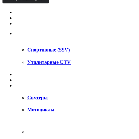
КВАДРОЦИКЛЫ STELS
КВАДРОЦИКЛЫ SEGWAY
СНЕГОХОДЫ
UTV / SSV
Спортивные (SSV)
Утилитарные UTV
МОТОЦИКЛЫ
АКСЕССУАРЫ
ЗАПЧАСТИ
Скутеры
Мотоциклы