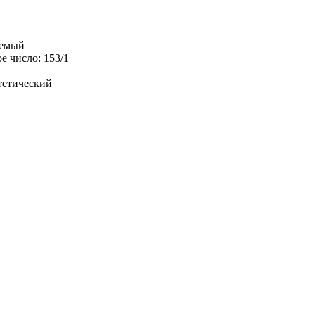
аемый
е число: 153/1
нтетический