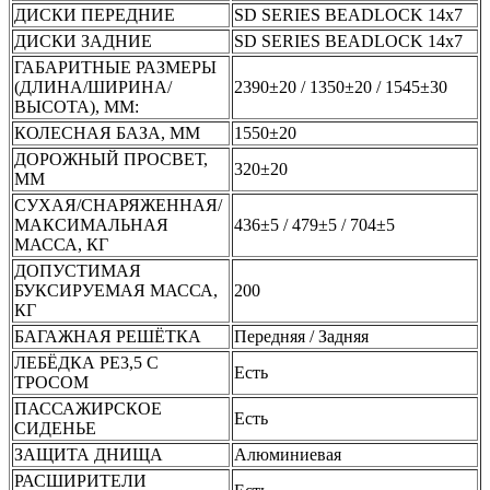
ДИСКИ ПЕРЕДНИЕ
SD SERIES BEADLOCK 14x7
ДИСКИ ЗАДНИЕ
SD SERIES BEADLOCK 14x7
ГАБАРИТНЫЕ РАЗМЕРЫ
(ДЛИНА/ШИРИНА/
2390±20 / 1350±20 / 1545±30
ВЫСОТА), ММ:
КОЛЕСНАЯ БАЗА, ММ
1550±20
ДОРОЖНЫЙ ПРОСВЕТ,
320±20
ММ
СУХАЯ/СНАРЯЖЕННАЯ/
МАКСИМАЛЬНАЯ
436±5 / 479±5 / 704±5
МАССА, КГ
ДОПУСТИМАЯ
БУКСИРУЕМАЯ МАССА,
200
КГ
БАГАЖНАЯ РЕШЁТКА
Передняя / Задняя
ЛЕБЁДКА PE3,5 С
Есть
ТРОСОМ
ПАССАЖИРСКОЕ
Есть
СИДЕНЬЕ
ЗАЩИТА ДНИЩА
Алюминиевая
РАСШИРИТЕЛИ