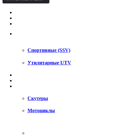
КВАДРОЦИКЛЫ STELS
КВАДРОЦИКЛЫ SEGWAY
СНЕГОХОДЫ
UTV / SSV
Спортивные (SSV)
Утилитарные UTV
МОТОЦИКЛЫ
АКСЕССУАРЫ
ЗАПЧАСТИ
Скутеры
Мотоциклы