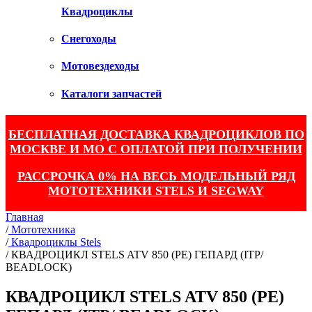
Квадроциклы
Снегоходы
Мотовездеходы
Каталоги запчастей
БЕСПЛАТНАЯ ДОСТАВКА КВАДРОЦИКЛОВ ПО
МОСКВЕ И МО С ОПЛАТОЙ ПРИ ПОЛУЧЕНИИ
РАССРОЧКА 0% НА ВЕСЬ МОДЕЛЬНЫЙ РЯД
МОТОТЕХНИКИ STELS И SEGWAY
Главная
/
Мототехника
/
Квадроциклы Stels
/
КВАДРОЦИКЛ STELS ATV 850 (PE) ГЕПАРД (ITP/
BEADLOCK)
КВАДРОЦИКЛ STELS ATV 850 (PE)