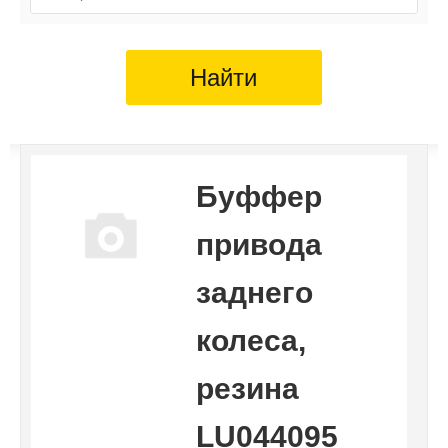
Найти
Буффер
привода
заднего
колеса,
резина
LU044095