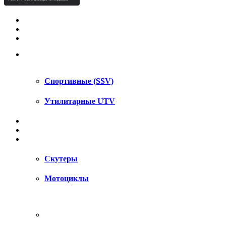
КВАДРОЦИКЛЫ STELS
КВАДРОЦИКЛЫ SEGWAY
СНЕГОХОДЫ
UTV / SSV
Спортивные (SSV)
Утилитарные UTV
МОТОЦИКЛЫ
АКСЕССУАРЫ
ЗАПЧАСТИ
Скутеры
Мотоциклы