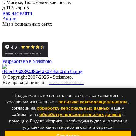
г. Москва, Волоколамское шоссе,
д.112, корп.5
Как нас найти
Акции
Мы в социальных сетях
Разработано в Stelsmoto
© Copyright 2007-2026 - Stelsmoto.
Все права защищены.
www.stelsmoto.ru
Информация, размещенная на сайте, не является публичной
Продолжая использовать наш сайт, вы соглашаетесь с
офертой
.
условиями изложенные в
политике конфиденциальности
,
согласии на
обработку персональных данных
нашим
сайтом , и на
обработку пользовательских данных
с
×
×
помощью Яндекс.Метрика , необходимых для аналитики и
улучшения качества работы сайта и сервиса.
Ваше сообщение было успешно отправлено нам. Спасибо!