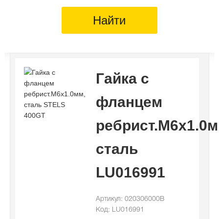
Найти
Гайка с
фланцем
ребрист.M6х1.0м
сталь
LU016991
Артикул: 020306000B
Код: LU016991