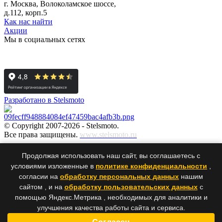
г. Москва, Волоколамское шоссе,
д.112, корп.5
Как нас найти
Акции
Мы в социальных сетях
Разработано в Stelsmoto
© Copyright 2007-2026 - Stelsmoto.
Все права защищены.
www.stelsmoto.ru
Информация, размещенная на сайте, не является публичной
Продолжая использовать наш сайт, вы соглашаетесь с
офертой
.
условиями изложенные в
политике конфиденциальности
,
согласии на
обработку персональных данных
нашим
сайтом , и на
обработку пользовательских данных
с
×
×
помощью Яндекс.Метрика , необходимых для аналитики и
улучшения качества работы сайта и сервиса.
Ваше сообщение было успешно отправлено нам. Спасибо!