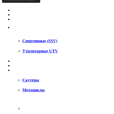
КВАДРОЦИКЛЫ STELS
КВАДРОЦИКЛЫ SEGWAY
СНЕГОХОДЫ
UTV / SSV
Спортивные (SSV)
Утилитарные UTV
МОТОЦИКЛЫ
АКСЕССУАРЫ
ЗАПЧАСТИ
Скутеры
Мотоциклы