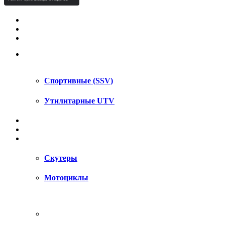
КВАДРОЦИКЛЫ STELS
КВАДРОЦИКЛЫ SEGWAY
СНЕГОХОДЫ
UTV / SSV
Спортивные (SSV)
Утилитарные UTV
МОТОЦИКЛЫ
АКСЕССУАРЫ
ЗАПЧАСТИ
Скутеры
Мотоциклы