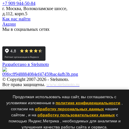
+7 909 944-50-84
г. Москва, Волоколамское шоссе,
д.112, корп.5
Как нас найти
Акции
Мы в социальных сетях
Разработано в Stelsmoto
© Copyright 2007-2026 - Stelsmoto.
Все права защищены.
www.stelsmoto.ru
Информация, размещенная на сайте, не является публичной
Продолжая использовать наш сайт, вы соглашаетесь с
офертой
.
условиями изложенные в
политике конфиденциальности
,
согласии на
обработку персональных данных
нашим
сайтом , и на
обработку пользовательских данных
с
×
×
помощью Яндекс.Метрика , необходимых для аналитики и
улучшения качества работы сайта и сервиса.