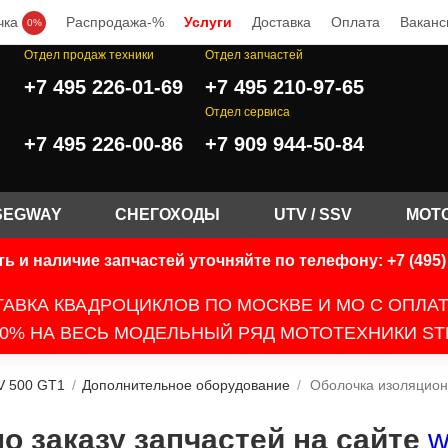
чка
Распродажа-%
Услуги
Доставка
Оплата
Ваканс
0%
Отдел продаж техники
Отдел запчастей
+7 495 226-01-69
+7 495 210-97-65
.
Отдел сервиса
+7 495 226-00-86
+7 909 944-50-84
SEGWAY
СНЕГОХОДЫ
UTV / SSV
МОТ
ь и наличие запчастей уточняйте по телефону: +7 (495) 
АВКА КВАДРОЦИКЛОВ ПО МОСКВЕ И МО С ОПЛА
0% НА ВЕСЬ МОДЕЛЬНЫЙ РЯД МОТОТЕХНИКИ ST
V 500 GT1
/
Дополнительное оборудование
/
Оболочка изоляцион
 заказу запчастей на сайте
w