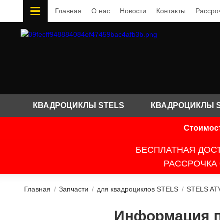
Главная
О нас
Новости
Контакты
Рассро
КВАДРОЦИКЛЫ STELS
КВАДРОЦИКЛЫ 
Стоимост
БЕСПЛАТНАЯ ДОСТ
РАССРОЧКА 
Главная
/
Запчасти
/
для квадроциклов STELS
/
STELS AT
Информация по