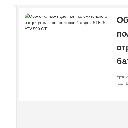
Об
по
от
ба
Артик
Код: 