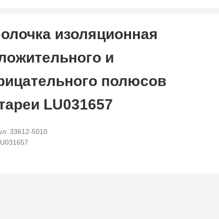
олочка изоляционная
ложительного и
рицательного полюсов
тареи LU031657
ул: 33612-5010
LU031657