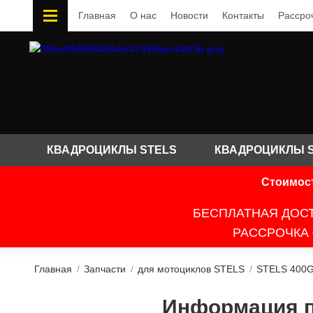
Главная
О нас
Новости
Контакты
Рассро
КВАДРОЦИКЛЫ STELS
КВАДРОЦИКЛЫ 
Стоимост
БЕСПЛАТНАЯ ДОСТ
РАССРОЧКА 
Главная
/
Запчасти
/
для мотоциклов STELS
/
STELS 400
Информация по