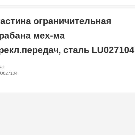
астина ограничительная
рабана мех-ма
рекл.передач, сталь LU027104
ул:
LU027104