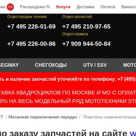
чка
Распродажа-%
Услуги
Доставка
Оплата
Ваканс
0%
Отдел продаж техники
Отдел запчастей
+7 495 226-01-69
+7 495 210-97-65
.
Отдел сервиса
+7 495 226-00-86
+7 909 944-50-84
SEGWAY
СНЕГОХОДЫ
UTV / SSV
МОТ
ь и наличие запчастей уточняйте по телефону: +7 (495) 
АВКА КВАДРОЦИКЛОВ ПО МОСКВЕ И МО С ОПЛА
0% НА ВЕСЬ МОДЕЛЬНЫЙ РЯД МОТОТЕХНИКИ ST
GT
/
Механизм переключения передач
/
Пластина ограничительна
 заказу запчастей на сайте
w