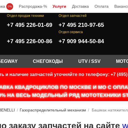
чка
Распродажа-%
Услуги
Доставка
Оплата
Ваканс
0%
Отдел продаж техники
Отдел запчастей
+7 495 226-01-69
+7 495 210-97-65
.
Отдел сервиса
+7 495 226-00-86
+7 909 944-50-84
SEGWAY
СНЕГОХОДЫ
UTV / SSV
МОТ
ь и наличие запчастей уточняйте по телефону: +7 (495) 
АВКА КВАДРОЦИКЛОВ ПО МОСКВЕ И МО С ОПЛ
0% НА ВЕСЬ МОДЕЛЬНЫЙ РЯД МОТОТЕХНИКИ ST
BENELLI
/
Газораспределительный механизм
/
Башмак натяжителя
 заказу запчастей на сайте
w