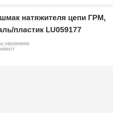
шмак натяжителя цепи ГРМ,
аль/пластик LU059177
ул: 140216030000
LU059177