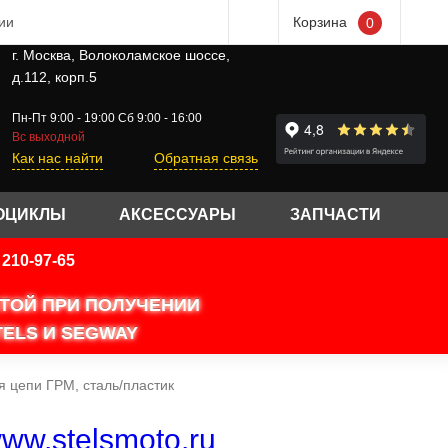
ии
Корзина
0
г. Москва, Волоколамское шоссе,
д.112, корп.5
Пн-Пт 9:00 - 19:00 Сб 9:00 - 16:00
Вс выходной
Как нас найти
Обратная связь
ОЦИКЛЫ
АКСЕССУАРЫ
ЗАПЧАСТИ
210-97-65
АТОЙ ПРИ ПОЛУЧЕНИИ
ELS И SEGWAY
 цепи ГРМ, сталь/пластик
ww.stelsmoto.ru