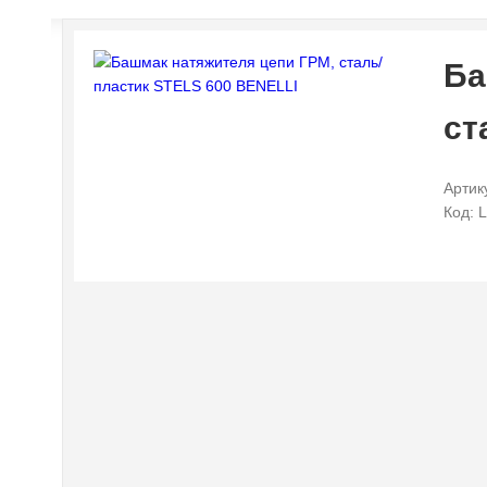
Ба
ст
Артик
Код: 