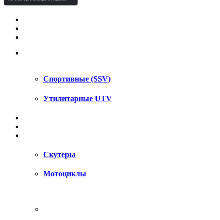
КВАДРОЦИКЛЫ STELS
КВАДРОЦИКЛЫ SEGWAY
СНЕГОХОДЫ
UTV / SSV
Спортивные (SSV)
Утилитарные UTV
МОТОЦИКЛЫ
АКСЕССУАРЫ
ЗАПЧАСТИ
Скутеры
Мотоциклы