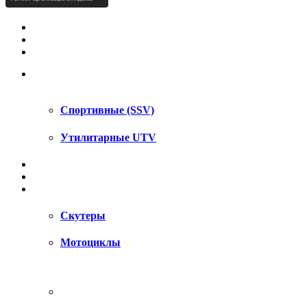
КВАДРОЦИКЛЫ STELS
КВАДРОЦИКЛЫ SEGWAY
СНЕГОХОДЫ
UTV / SSV
Спортивные (SSV)
Утилитарные UTV
МОТОЦИКЛЫ
АКСЕССУАРЫ
ЗАПЧАСТИ
Скутеры
Мотоциклы