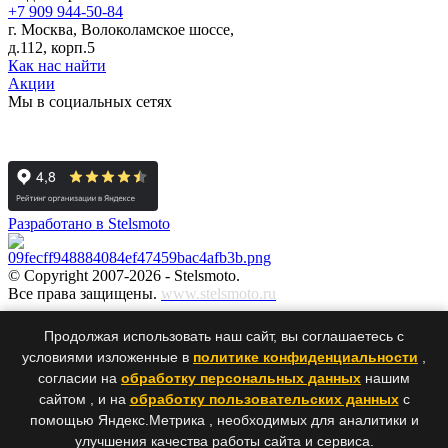
+7 909 944-50-84
г. Москва, Волоколамское шоссе,
д.112, корп.5
Как нас найти
Акции
Мы в социальных сетях
Разработано в Stelsmoto
© Copyright 2007-2026 - Stelsmoto.
Все права защищены.
www.stelsmoto.ru
Информация, размещенная на сайте, не является публичной
Продолжая использовать наш сайт, вы соглашаетесь с
офертой
.
условиями изложенные в
политике конфиденциальности
,
согласии на
обработку персональных данных
нашим
сайтом , и на
обработку пользовательских данных
с
×
×
помощью Яндекс.Метрика , необходимых для аналитики и
улучшения качества работы сайта и сервиса.