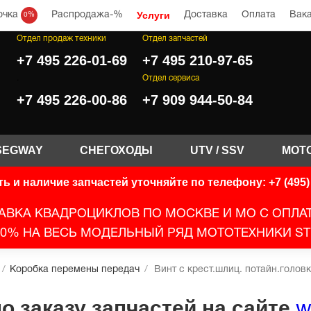
Услуги
очка
Распродажа-%
Доставка
Оплата
Вак
0%
Отдел продаж техники
Отдел запчастей
+7 495 226-01-69
+7 495 210-97-65
.
Отдел сервиса
+7 495 226-00-86
+7 909 944-50-84
SEGWAY
СНЕГОХОДЫ
UTV / SSV
МОТ
ь и наличие запчастей уточняйте по телефону: +7 (495) 
АВКА КВАДРОЦИКЛОВ ПО МОСКВЕ И МО С ОПЛА
0% НА ВЕСЬ МОДЕЛЬНЫЙ РЯД МОТОТЕХНИКИ ST
/
Коробка перемены передач
/
Винт с крест.шлиц. потайн.голов
 заказу запчастей на сайте
w