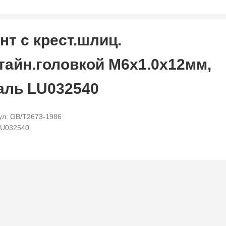
нт с крест.шлиц.
тайн.головкой M6x1.0x12мм,
аль LU032540
ул: GB/T2673-1986
LU032540