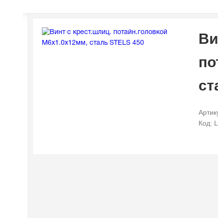
Ви
по
ст
Артик
Код: 