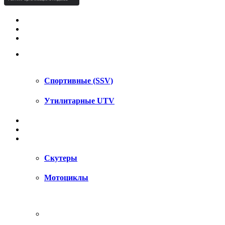
КВАДРОЦИКЛЫ STELS
КВАДРОЦИКЛЫ SEGWAY
СНЕГОХОДЫ
UTV / SSV
Спортивные (SSV)
Утилитарные UTV
МОТОЦИКЛЫ
АКСЕССУАРЫ
ЗАПЧАСТИ
Скутеры
Мотоциклы