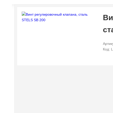
Ви
ст
Артик
Код: 