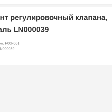
нт регулировочный клапана,
аль LN000039
ул: F00F001
LN000039