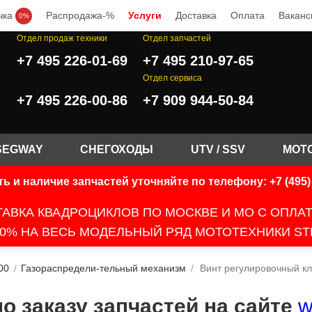
чка
Распродажа-%
Услуги
Доставка
Оплата
Ваканс
0%
Отдел продаж техники
Отдел запчастей
+7 495 226-01-69
+7 495 210-97-65
.
Отдел сервиса
+7 495 226-00-86
+7 909 944-50-84
SEGWAY
СНЕГОХОДЫ
UTV / SSV
МОТ
ь и наличие запчастей уточняйте по телефону: +7 (495) 
АВКА КВАДРОЦИКЛОВ ПО МОСКВЕ И МО С ОПЛА
0% НА ВЕСЬ МОДЕЛЬНЫЙ РЯД МОТОТЕХНИКИ ST
00
/
Газораспредели-тельный механизм
/
Винт регулировочный кл
 заказу запчастей на сайте
w