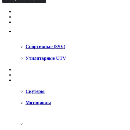
КВАДРОЦИКЛЫ STELS
КВАДРОЦИКЛЫ SEGWAY
СНЕГОХОДЫ
UTV / SSV
Спортивные (SSV)
Утилитарные UTV
МОТОЦИКЛЫ
АКСЕССУАРЫ
ЗАПЧАСТИ
Скутеры
Мотоциклы