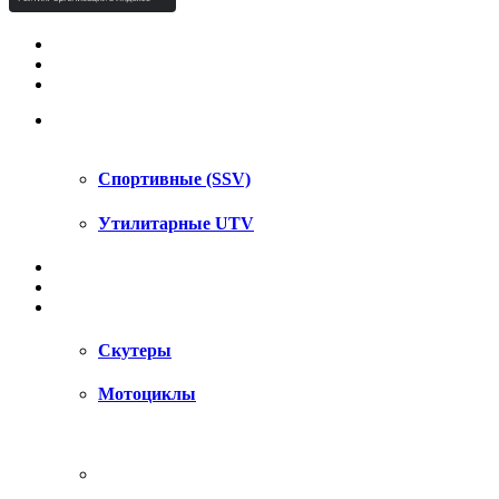
КВАДРОЦИКЛЫ STELS
КВАДРОЦИКЛЫ SEGWAY
СНЕГОХОДЫ
UTV / SSV
Спортивные (SSV)
Утилитарные UTV
МОТОЦИКЛЫ
АКСЕССУАРЫ
ЗАПЧАСТИ
Скутеры
Мотоциклы