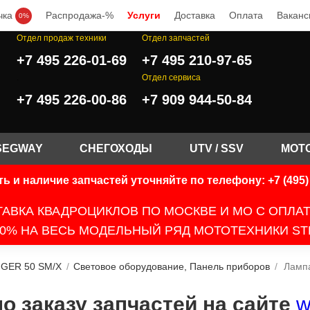
чка
Распродажа-%
Услуги
Доставка
Оплата
Ваканс
0%
Отдел продаж техники
Отдел запчастей
+7 495 226-01-69
+7 495 210-97-65
.
Отдел сервиса
+7 495 226-00-86
+7 909 944-50-84
SEGWAY
СНЕГОХОДЫ
UTV / SSV
МОТ
ь и наличие запчастей уточняйте по телефону: +7 (495) 
АВКА КВАДРОЦИКЛОВ ПО МОСКВЕ И МО С ОПЛА
0% НА ВЕСЬ МОДЕЛЬНЫЙ РЯД МОТОТЕХНИКИ ST
GER 50 SM/X
/
Световое оборудование, Панель приборов
/
Лампа
 заказу запчастей на сайте
w