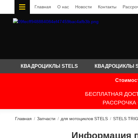
Главная
О нас
Новости
Контакты
Рассро
КВАДРОЦИКЛЫ STELS
КВАДРОЦИКЛЫ 
Стоимост
БЕСПЛАТНАЯ ДОСТ
РАССРОЧКА 
Главная
/
Запчасти
/
для мотоциклов STELS
/
STELS TRIG
Информация по