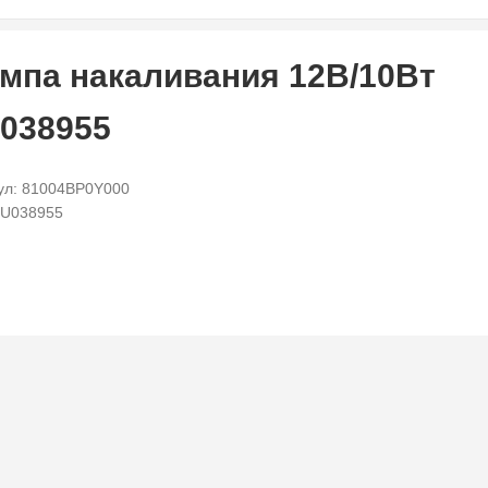
мпа накаливания 12В/10Вт
038955
ул: 81004BP0Y000
LU038955