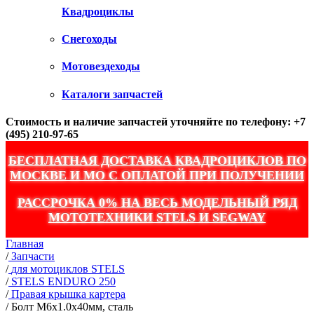
Квадроциклы
Снегоходы
Мотовездеходы
Каталоги запчастей
Стоимость и наличие запчастей уточняйте по телефону: +7
(495) 210-97-65
БЕСПЛАТНАЯ ДОСТАВКА КВАДРОЦИКЛОВ ПО
МОСКВЕ И МО С ОПЛАТОЙ ПРИ ПОЛУЧЕНИИ
РАССРОЧКА 0% НА ВЕСЬ МОДЕЛЬНЫЙ РЯД
МОТОТЕХНИКИ STELS И SEGWAY
Главная
/
Запчасти
/
для мотоциклов STELS
/
STELS ENDURO 250
/
Правая крышка картера
/
Болт M6x1.0x40мм, сталь