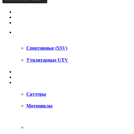
КВАДРОЦИКЛЫ STELS
КВАДРОЦИКЛЫ SEGWAY
СНЕГОХОДЫ
UTV / SSV
Спортивные (SSV)
Утилитарные UTV
МОТОЦИКЛЫ
АКСЕССУАРЫ
ЗАПЧАСТИ
Скутеры
Мотоциклы