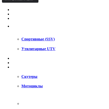
КВАДРОЦИКЛЫ STELS
КВАДРОЦИКЛЫ SEGWAY
СНЕГОХОДЫ
UTV / SSV
Спортивные (SSV)
Утилитарные UTV
МОТОЦИКЛЫ
АКСЕССУАРЫ
ЗАПЧАСТИ
Скутеры
Мотоциклы