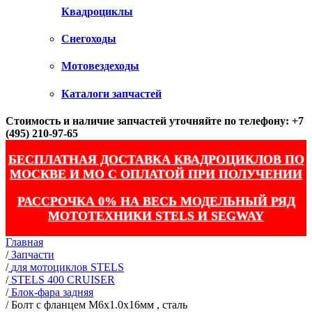
Квадроциклы
Снегоходы
Мотовездеходы
Каталоги запчастей
Стоимость и наличие запчастей уточняйте по телефону: +7
(495) 210-97-65
БЕСПЛАТНАЯ ДОСТАВКА КВАДРОЦИКЛОВ ПО
МОСКВЕ И МО С ОПЛАТОЙ ПРИ ПОЛУЧЕНИИ
РАССРОЧКА 0% НА ВЕСЬ МОДЕЛЬНЫЙ РЯД
МОТОТЕХНИКИ STELS И SEGWAY
Главная
/
Запчасти
/
для мотоциклов STELS
/
STELS 400 CRUISER
/
Блок-фара задняя
/
Болт с фланцем M6х1.0х16мм , сталь