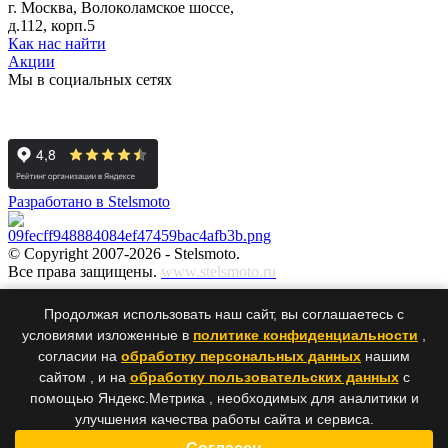
г. Москва, Волоколамское шоссе,
д.112, корп.5
Как нас найти
Акции
Мы в социальных сетях
Разработано в Stelsmoto
© Copyright 2007-2026 - Stelsmoto.
Все права защищены.
www.stelsmoto.ru
Информация, размещенная на сайте, не является публичной
Продолжая использовать наш сайт, вы соглашаетесь с
офертой
.
условиями изложенные в
политике конфиденциальности
,
согласии на
обработку персональных данных
нашим
сайтом , и на
обработку пользовательских данных
с
×
×
помощью Яндекс.Метрика , необходимых для аналитики и
улучшения качества работы сайта и сервиса.
Ваше сообщение было успешно отправлено нам. Спасибо!