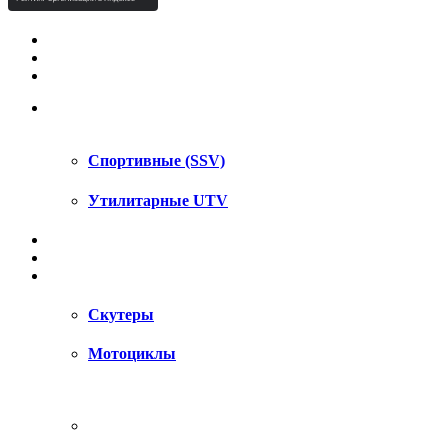
КВАДРОЦИКЛЫ STELS
КВАДРОЦИКЛЫ SEGWAY
СНЕГОХОДЫ
UTV / SSV
Спортивные (SSV)
Утилитарные UTV
МОТОЦИКЛЫ
АКСЕССУАРЫ
ЗАПЧАСТИ
Скутеры
Мотоциклы