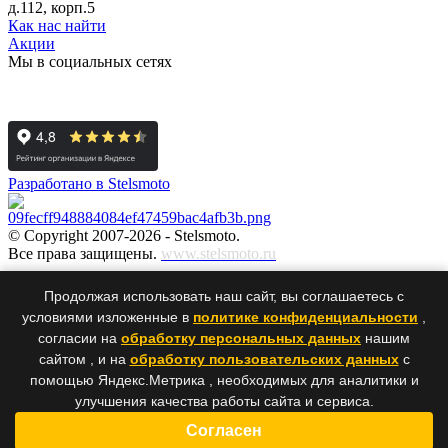
д.112, корп.5
Как нас найти
Акции
Мы в социальных сетях
Разработано в Stelsmoto
© Copyright 2007-2026 - Stelsmoto.
Все права защищены.
www.stelsmoto.ru
Информация, размещенная на сайте, не является публичной
Продолжая использовать наш сайт, вы соглашаетесь с
офертой
.
условиями изложенные в
политике конфиденциальности
,
согласии на
обработку персональных данных
нашим
сайтом , и на
обработку пользовательских данных
с
×
×
помощью Яндекс.Метрика , необходимых для аналитики и
улучшения качества работы сайта и сервиса.
Ваше сообщение было успешно отправлено нам. Спасибо!
Согласен
Обратная связь