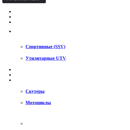
КВАДРОЦИКЛЫ STELS
КВАДРОЦИКЛЫ SEGWAY
СНЕГОХОДЫ
UTV / SSV
Спортивные (SSV)
Утилитарные UTV
МОТОЦИКЛЫ
АКСЕССУАРЫ
ЗАПЧАСТИ
Скутеры
Мотоциклы