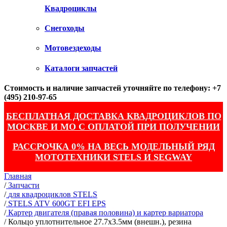
Квадроциклы
Снегоходы
Мотовездеходы
Каталоги запчастей
Стоимость и наличие запчастей уточняйте по телефону: +7
(495) 210-97-65
БЕСПЛАТНАЯ ДОСТАВКА КВАДРОЦИКЛОВ ПО
МОСКВЕ И МО С ОПЛАТОЙ ПРИ ПОЛУЧЕНИИ
РАССРОЧКА 0% НА ВЕСЬ МОДЕЛЬНЫЙ РЯД
МОТОТЕХНИКИ STELS И SEGWAY
Главная
/
Запчасти
/
для квадроциклов STELS
/
STELS ATV 600GT EFI EPS
/
Картер двигателя (правая половина) и картер вариатора
/
Кольцо уплотнительное 27.7х3.5мм (внешн.), резина