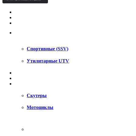
КВАДРОЦИКЛЫ STELS
КВАДРОЦИКЛЫ SEGWAY
СНЕГОХОДЫ
UTV / SSV
Спортивные (SSV)
Утилитарные UTV
МОТОЦИКЛЫ
АКСЕССУАРЫ
ЗАПЧАСТИ
Скутеры
Мотоциклы