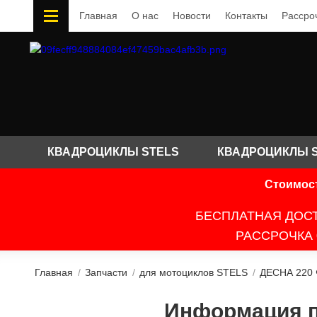
Главная
О нас
Новости
Контакты
Рассро
КВАДРОЦИКЛЫ STELS
КВАДРОЦИКЛЫ 
Стоимост
БЕСПЛАТНАЯ ДОСТ
РАССРОЧКА 
Главная
/
Запчасти
/
для мотоциклов STELS
/
ДЕСНА 220
Информация по