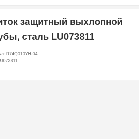
ток защитный выхлопной
убы, сталь LU073811
ул: R74Q010YH-04
LU073811