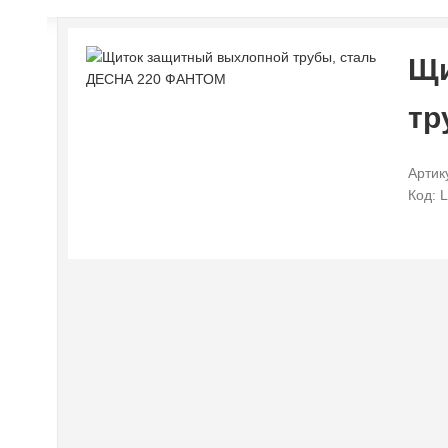
Щи
тр
Артик
Код: 