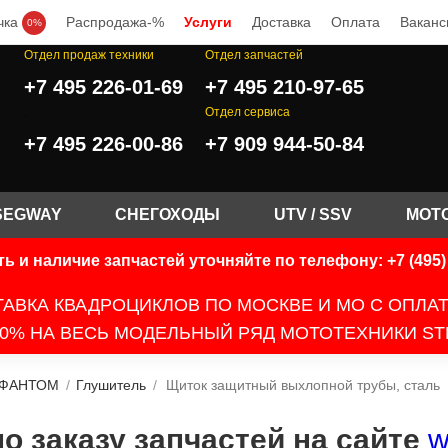
чка
Распродажа-%
Услуги
Доставка
Оплата
Ваканс
0%
Отдел продаж техники
Отдел запчастей
+7 495 226-01-69
+7 495 210-97-65
.
Отдел сервиса
+7 495 226-00-86
+7 909 944-50-84
SEGWAY
СНЕГОХОДЫ
UTV / SSV
МОТ
ь и наличие запчастей уточняйте по телефону: +7 (495) 
АВКА КВАДРОЦИКЛОВ ПО МОСКВЕ И МО С ОПЛА
0% НА ВЕСЬ МОДЕЛЬНЫЙ РЯД МОТОТЕХНИКИ ST
 ФАНТОМ
/
Глушитель
/
Щиток защитный выхлопной трубы, сталь
 заказу запчастей на сайте
w