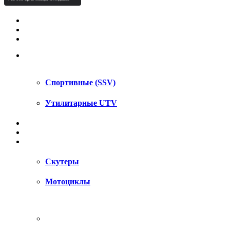
КВАДРОЦИКЛЫ STELS
КВАДРОЦИКЛЫ SEGWAY
СНЕГОХОДЫ
UTV / SSV
Спортивные (SSV)
Утилитарные UTV
МОТОЦИКЛЫ
АКСЕССУАРЫ
ЗАПЧАСТИ
Скутеры
Мотоциклы