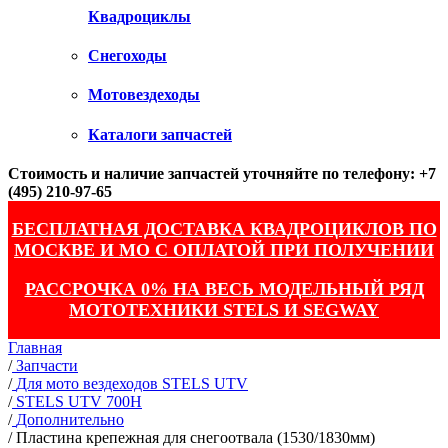
Квадроциклы
Снегоходы
Мотовездеходы
Каталоги запчастей
Стоимость и наличие запчастей уточняйте по телефону: +7
(495) 210-97-65
БЕСПЛАТНАЯ ДОСТАВКА КВАДРОЦИКЛОВ ПО
МОСКВЕ И МО С ОПЛАТОЙ ПРИ ПОЛУЧЕНИИ
РАССРОЧКА 0% НА ВЕСЬ МОДЕЛЬНЫЙ РЯД
МОТОТЕХНИКИ STELS И SEGWAY
Главная
/
Запчасти
/
Для мото вездеходов STELS UTV
/
STELS UTV 700H
/
Дополнительно
/
Пластина крепежная для снегоотвала (1530/1830мм)