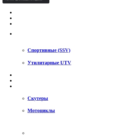
КВАДРОЦИКЛЫ STELS
КВАДРОЦИКЛЫ SEGWAY
СНЕГОХОДЫ
UTV / SSV
Спортивные (SSV)
Утилитарные UTV
МОТОЦИКЛЫ
АКСЕССУАРЫ
ЗАПЧАСТИ
Скутеры
Мотоциклы